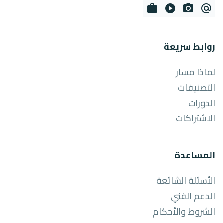
work
play_circle
photo_camera
alternate_email
روابط سريعة
لماذا مسار
التصنيفات
الدورات
الاشتراكات
المساعدة
الأسئلة الشائعة
الدعم الفني
الشروط والأحكام