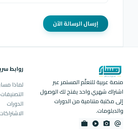
إرسال الرسالة الآن
روابط سري
منصة عربية للتعلّم المستمر عبر
لماذا مسار
اشتراك شهري واحد يفتح لك الوصول
التصنيفات
إلى مكتبة متنامية من الدورات
الدورات
والدبلومات.
الاشتراكات
work
play_circle
photo_camera
alternate_email