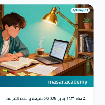
التنمية الذاتية
hiba
14 يناير، 2025
دقيقة واحدة للقراءة
schedule
calendar_today
person