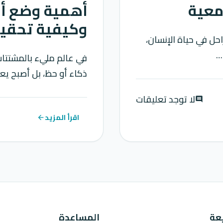
امعية
أهمية وضع أ
وكيفية تحقي
حل في حياة الإنسان،
…
في عالم مليء بالمشتتات 
ذكاء أو حظ، بل أصبح يع
لا توجد تعليقات
comment
اقرأ المزيد
arrow_back
عة
المساعدة