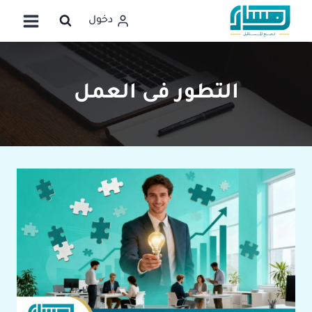
لتجاوز
دخول
لى
لمحتوى
التطور فى العمل