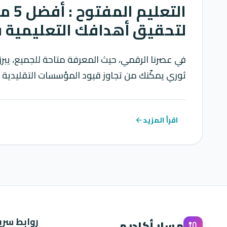
التعليم 
لتحقيق أهدافك التعليمية في 5
في عصرنا الرقمي، حيث المعرفة متاحة للجميع، يبرز
ثوري يمكّنك من تجاوز قيود المؤسسات التقليدي
اقرأ المزيد
arrow_back
روابط سري
مسار أكاديمي
route