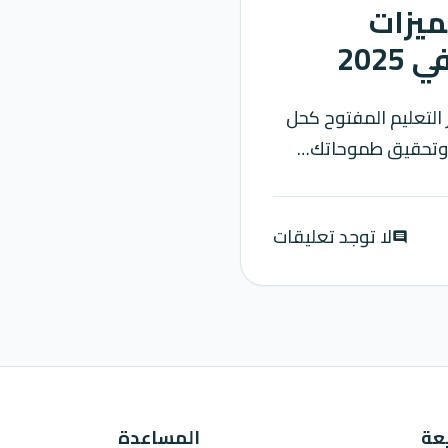
المفتوح : أفضل 5 مميزات
202
 التعليم المفتوح كحل
ة وتحقيق طموحاتك…
لا توجد تعليقات
comment
عة
المساعدة