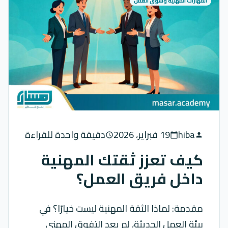
المهارات المهنية وسوق العمل
hiba
19 فبراير، 2026
دقيقة واحدة للقراءة
schedule
calendar_today
person
كيف تعزز ثقتك المهنية
داخل فريق العمل؟
مقدمة: لماذا الثقة المهنية ليست خيارًا؟ في
بيئة العمل الحديثة، لم يعد التفوق المهني