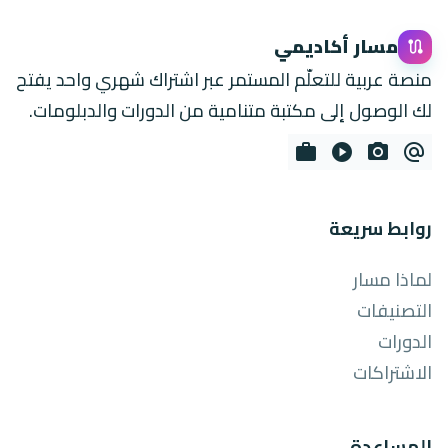
مسار أكاديمي
route
منصة عربية للتعلّم المستمر عبر اشتراك شهري واحد يفتح
لك الوصول إلى مكتبة متنامية من الدورات والدبلومات.
work
play_circle
photo_camera
alternate_email
روابط سريعة
لماذا مسار
التصنيفات
الدورات
الاشتراكات
المساعدة