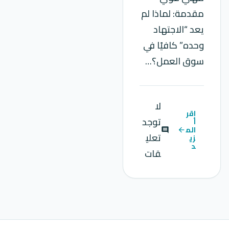
مقدمة: لماذا لم
يعد “الاجتهاد
وحده” كافيًا في
سوق العمل؟…
لا
اقر
توجد
أ
الم
comment
arrow_back
تعلي
زي
د
قات