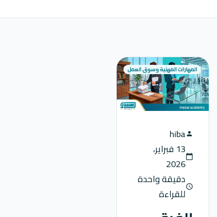
المهارات المهنية وسوق العمل
hiba
person
13 فبراير،
calendar_today
2026
دقيقة واحدة
schedule
للقراءة