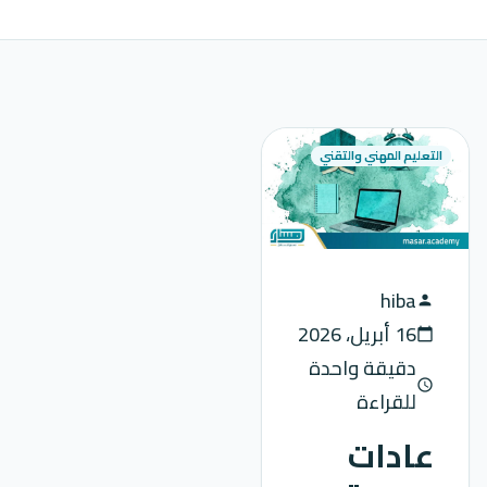
التعليم المهني والتقني
hiba
person
16 أبريل، 2026
calendar_today
دقيقة واحدة
schedule
للقراءة
عادات