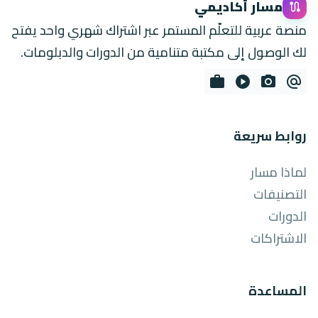
مسار أكاديمي
route
منصة عربية للتعلّم المستمر عبر اشتراك شهري واحد يفتح
لك الوصول إلى مكتبة متنامية من الدورات والدبلومات.
work
play_circle
photo_camera
alternate_email
روابط سريعة
لماذا مسار
التصنيفات
الدورات
الاشتراكات
المساعدة