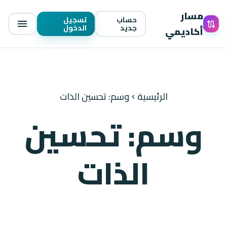
مسار
حساب
تسجيل
menu
route
جديد
الدخول
أكاديمي
الرئيسية
وسم: تحسين الذات
chevron_left
وسم: تحسين
الذات