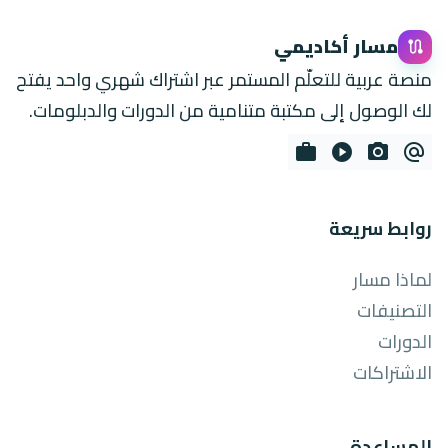
مسار أكاديمي
route
منصة عربية للتعلّم المستمر عبر اشتراك شهري واحد يفتح
لك الوصول إلى مكتبة متنامية من الدورات والدبلومات.
work
play_circle
photo_camera
alternate_email
روابط سريعة
لماذا مسار
التصنيفات
الدورات
الاشتراكات
المساعدة