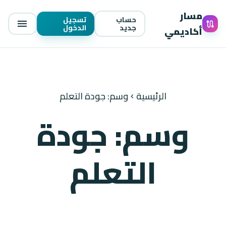
مسار
حساب
تسجيل
menu
route
جديد
الدخول
أكاديمي
الرئيسية
وسم: جودة التعلم
chevron_left
وسم: جودة
التعلم