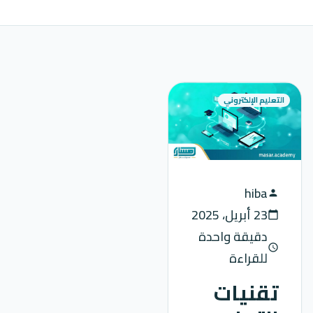
التعليم الإلكتروني
hiba
person
23 أبريل، 2025
calendar_today
دقيقة واحدة
schedule
للقراءة
تقنيات