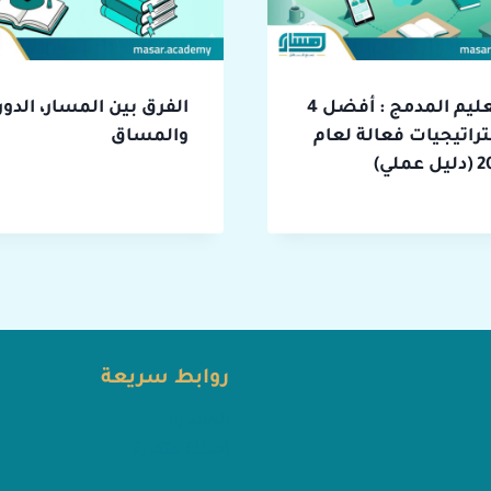
التعليم المدمج : أفضل 4
الفرق بين المسار، الدور
راتيجيات فعالة لعام
والمساق
عملي)
روابط سريعة
المسارات
أسئلة متكررة