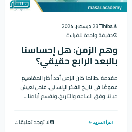
hiba
23 ديسمبر، 2024
calendar_today
person
دقيقة واحدة للقراءة
schedule
وهم الزمن: هل إحساسنا
بالبعد الرابع حقيقي؟
مقدمة لطالما كان الزمن أحد أكثر المفاهيم
غموضًا في تاريخ الفكر الإنساني. فنحن نعيش
حياتنا وفق الساعة والتاريخ، ونقسم أيامنا…
لا توجد تعليقات
اقرأ المزيد
comment
arrow_back