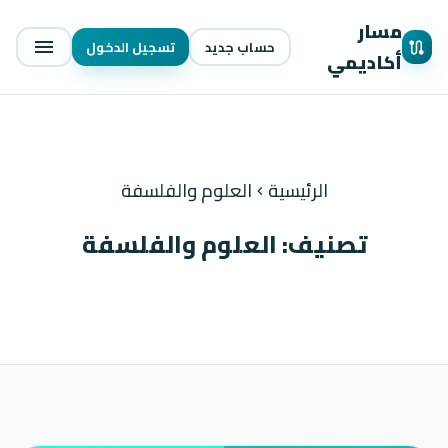
مسار
حساب جديد
تسجيل الدخول
menu
route
أكاديمي
الرئيسية
العلوم والفلسفة
chevron_left
تصنيف: العلوم والفلسفة