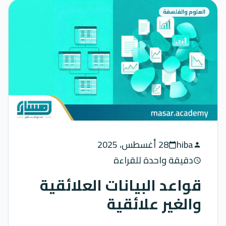
العلوم والفلسفة
hiba
28 أغسطس، 2025
calendar_today
person
دقيقة واحدة للقراءة
schedule
قواعد البيانات العلائقية
والغير علائقية