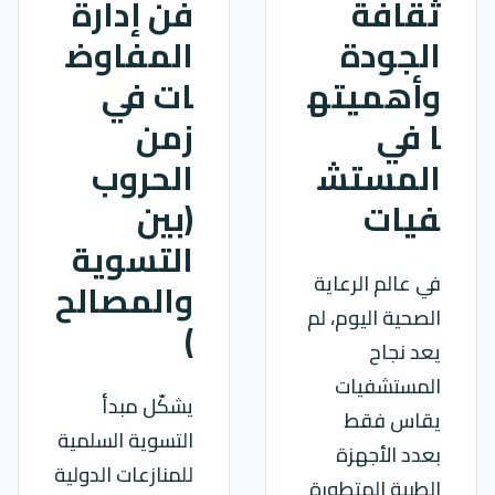
ثقافة
فن إدارة
الجودة
المفاوض
وأهميته
ات في
ا في
زمن
المستش
الحروب
فيات
(بين
التسوية
في عالم الرعاية
والمصالح
الصحية اليوم، لم
)
يعد نجاح
المستشفيات
يشكّل مبدأ
يقاس فقط
التسوية السلمية
بعدد الأجهزة
للمنازعات الدولية
الطبية المتطورة