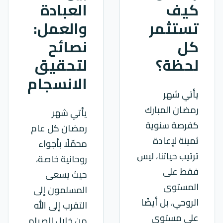
كيف
العبادة
تستثمر
والعمل:
كل
نصائح
لحظة؟
لتحقيق
الانسجام
يأتي شهر
رمضان المبارك
يأتي شهر
كفرصة سنوية
رمضان كل عام
ثمينة لإعادة
محمّلًا بأجواء
ترتيب حياتنا، ليس
روحانية خاصة،
فقط على
حيث يسعى
المستوى
المسلمون إلى
الروحي، بل أيضًا
التقرب إلى الله
على مستوى
من خلال الصيام