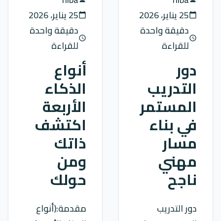
25 يناير، 2026
25 يناير، 2026
calendar_today
calendar_today
دقيقة واحدة
دقيقة واحدة
schedule
schedule
للقراءة
للقراءة
دور
أنواع
التدريب
الذكاء
المستمر
الأربعة
في بناء
اكتشف
مسار
ذاتك
مهني
ومن
ناجح
حولك
دور التدريب
مقدمة:(أنواع