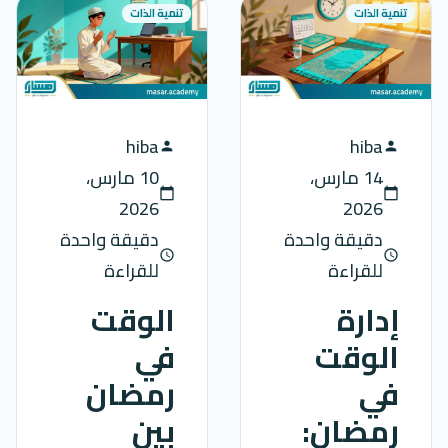
تنمية الذات
تنمية الذات
hiba
hiba
person
person
14 مارس،
10 مارس،
calendar_today
calendar_today
2026
2026
دقيقة واحدة
دقيقة واحدة
schedule
schedule
للقراءة
للقراءة
إدارة
الوقت
الوقت
في
في
رمضان
رمضان:
بين