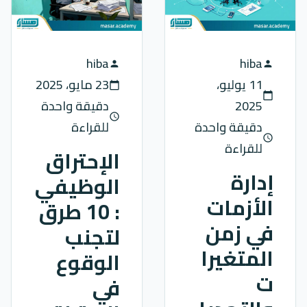
hiba
hiba
person
person
11 يوليو،
23 مايو، 2025
calendar_today
calendar_today
2025
دقيقة واحدة
schedule
دقيقة واحدة
للقراءة
schedule
للقراءة
الإحتراق
إدارة
الوظيفي
الأزمات
: 10 طرق
في زمن
لتجنب
المتغيرا
الوقوع
ت
في