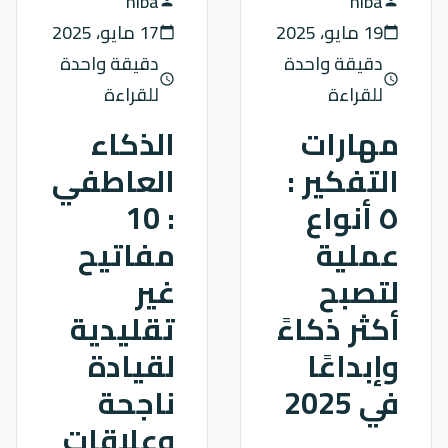
hiba
hiba
person
person
19 مايو، 2025
17 مايو، 2025
calendar_today
calendar_today
دقيقة واحدة
دقيقة واحدة
schedule
schedule
للقراءة
للقراءة
مهارات
الذكاء
التفكير :
العاطفي
٥ أنواع
: 10
عملية
مفاتيح
لتصبح
غير
أكثر ذكاءً
تقليدية
وإبداعًا
لقيادة
في 2025
ناجحة
وعلاقات