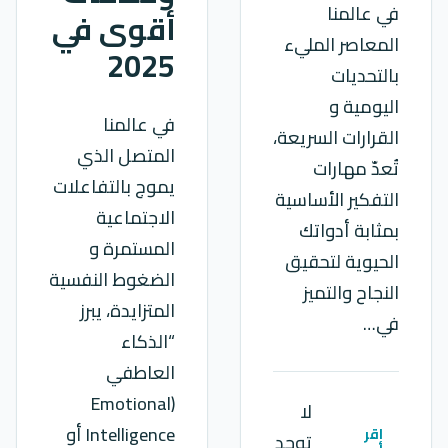
في عالمنا
أقوى في
المعاصر المليء
2025
بالتحديات
اليومية و
في عالمنا
القرارات السريعة،
المتصل الذي
تُعدّ مهارات
يموج بالتفاعلات
التفكير الأساسية
الاجتماعية
بمثابة أدواتك
المستمرة و
الحيوية لتحقيق
الضغوط النفسية
النجاح والتميز
المتزايدة، يبرز
في…
“الذكاء
العاطفي
(Emotional
لا
Intelligence أو
اقر
توجد