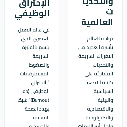
والتحديا
الإحتراق
ت
الوظيفي
العالمية
في عالم العمل
يواجه العالم
العصري الذي
بأسره العديد من
يتسم بالوتيرة
التغيرات السريعة
السريعة
والتحديات
والضغوط
المفاجئة على
المستمرة، بات
كافة الاصعدة
“الاحتراق
السياسية
الوظيفي (Job
والبيئية
Burnout)” شبحًا
والاقتصادية
يهدد الصحة
والتكنولوجية
النفسية
ولعل أبرز الازمات
والجسدية…