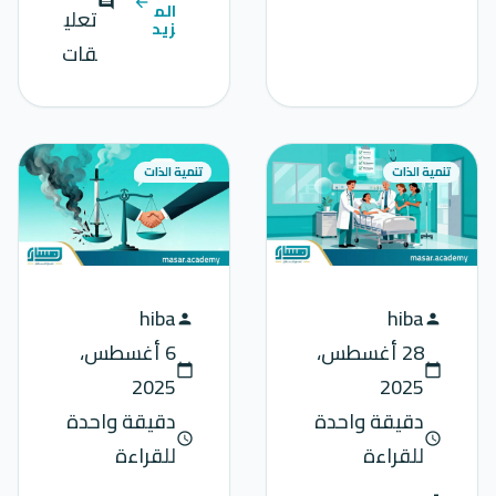
comment
arrow_back
الم
تعلي
زيد
قات
تنمية الذات
تنمية الذات
hiba
hiba
person
person
28 أغسطس،
6 أغسطس،
calendar_today
calendar_today
2025
2025
دقيقة واحدة
دقيقة واحدة
schedule
schedule
للقراءة
للقراءة