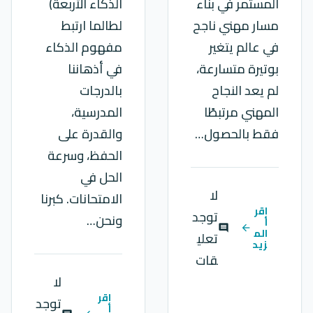
المستمر في بناء
الذكاء الأربعة)
مسار مهني ناجح
لطالما ارتبط
في عالم يتغير
مفهوم الذكاء
بوتيرة متسارعة،
في أذهاننا
لم يعد النجاح
بالدرجات
المهني مرتبطًا
المدرسية،
فقط بالحصول…
والقدرة على
الحفظ، وسرعة
الحل في
لا
الامتحانات. كبرنا
اقر
توجد
ونحن…
أ
comment
arrow_back
الم
تعلي
زيد
قات
لا
اقر
توجد
أ