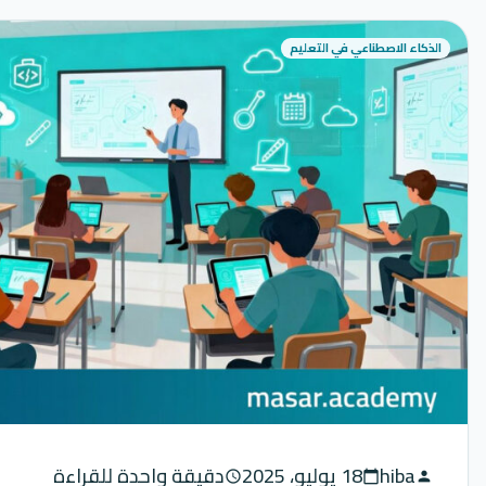
الذكاء الاصطناعي في التعليم
hiba
18 يوليو، 2025
دقيقة واحدة للقراءة
schedule
calendar_today
person