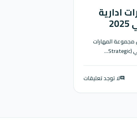
ا ناجحًا؟ 4 مهارات ادارية
2
ل مجموعة المهارات
St…
لا توجد تعليقات
comment