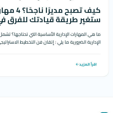
كيف تصبح مديرً
ستغيِر طريقة قيادتك للفرق في 025
ما هي المهارات الإدارية الأساسية التي تحتاجها؟ تشم
الإدارية الضرورية ما يلي : إتقان فن التخطيط الاستراتيجي (rategic
اقرأ المزيد
arrow_back