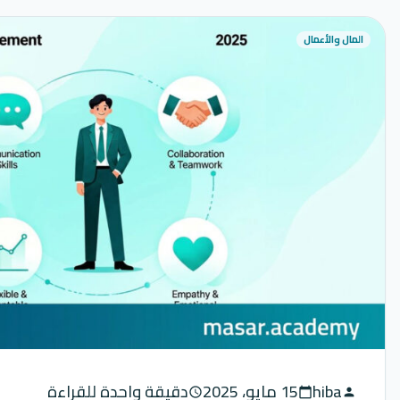
المال والأعمال
hiba
15 مايو، 2025
دقيقة واحدة للقراءة
schedule
calendar_today
person