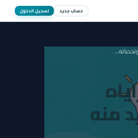
حساب جديد
تسجيل الدخول
تحدياته...
اياه
 منه