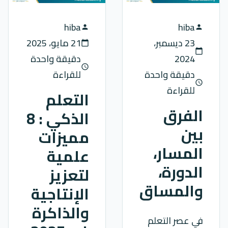
hiba
hiba
person
person
23 ديسمبر،
21 مايو، 2025
calendar_today
calendar_today
2024
دقيقة واحدة
schedule
دقيقة واحدة
للقراءة
schedule
للقراءة
التعلم
الفرق
الذكي : 8
بين
مميزات
المسار،
علمية
الدورة،
لتعزيز
والمساق
الإنتاجية
والذاكرة
في عصر التعلم