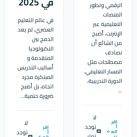
في 2025
الرقمي وتطور
المنصات
في عالم التعليم
التعليمية عبر
العصري، لم يعد
الإنترنت، أصبح
الدمج بين
من الشائع أن
التكنولوجيا
نصادف
المتقدمة و
مصطلحات مثل
أساليب التدريس
المسار التعليمي،
المبتكرة مجرد
الدورة التدريبية،
اتجاه، بل أصبح
…
ضرورة حتمية…
لا
اقر
لا
توجد
أ
اقر
توجد
الم
أ
comment
arrow_back
تعلي
زي
الم
comment
arrow_back