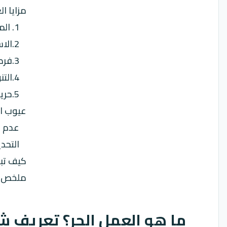
مزايا ال
1. المرونة الكاملة في تنظيم الوقت:
2.الاستقلالية التامة في اختيار المشاريع:
3.فرص مالية واعدة لتحقيق طموحاتك:
4.التنوع الثري في المشاريع والعملاء:
5.حرية العمل من أي مكان في العالم:
عيوب ال
عدم ا
التحدي
كيف تبد
ملخص : 
ما هو العمل الحر؟ تعريف 