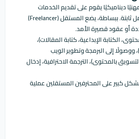
مهنيًا ديناميكيًا يقوم على تقديم الخدمات
المتخصصة أو المنتجات المتميزة بشكل مستقل تمامًا، دون الارتباط بعلاقة توظيف تقليدية مع جهة عمل ثابتة. ببساطة، يضع المستقل (Freelancer)
دة أو عقود قصيرة الأمد.
محتوى، الكتابة الإبداعية، كتابة المقالات)،
 ووصولًا إلى البرمجة وتطوير الويب
بيقات، التسويق الرقمي الشامل (إدارة وسائل التواصل الاجتماعي، تحسين محركات البحث SEO، التسويق بالمحتوى)، الترجمة الاحترافية، إدخال
هلت المنصات المتخصصة في ربط المستقلين بالعملاء، مثل Upwork، Freelancer.com، و Fiverr، بشكل كبير على المحترفين المستقلين عملية