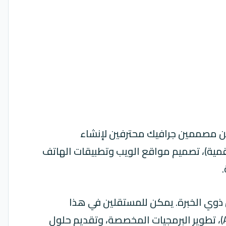
 عن مصممين جرافيك محترفين لإنشاء
قمية)، تصميم مواقع الويب وتطبيقات الهاتف
ن ذوي الخبرة. يمكن للمستقلين في هذا
المجال العمل على تطوير مواقع الويب الديناميكية، بناء تطبيقات الهاتف المحمول (iOS و Android)، تطوير البرمجيات المخصصة، وتقديم حلول