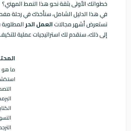
خطواتك الأولى بثقة نحو هذا النمط المهني؟
في هذا الدليل الشامل، سنأخذك في رحلة مف
نستعرض أشهر مجالات
العمل الحر
المطلوبة ف
إلى ذلك، سنقدم لك استراتيجيات عملية للتكيف م
المحت
ما هو 
استكشاف
التصم
البرم
الكتا
التسو
الترجم