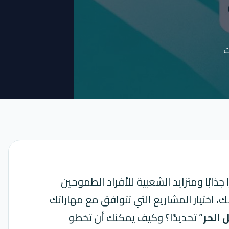
ت
رًا جذابًا ومتزايد الشعبية للأفراد الطموحين
، اختيار المشاريع التي تتوافق مع مهاراتك
 الحر
” تحديدًا؟ وكيف يمكنك أن تخطو