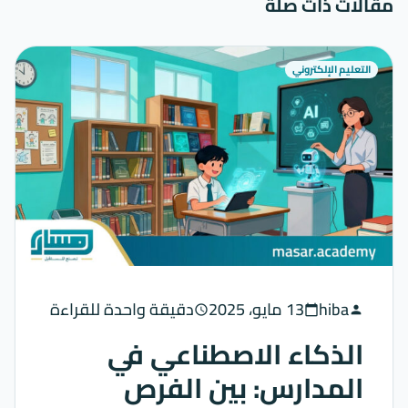
مقالات ذات صلة
التعليم الإلكتروني
hiba
13 مايو، 2025
دقيقة واحدة للقراءة
schedule
calendar_today
person
الذكاء الاصطناعي في
المدارس: بين الفرص