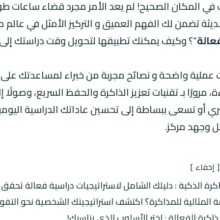
في المكان الصحيح! لم يعد الأمر مجرد قضاء ساعات طويل
ديثة تضمن لك الفهم العميق و التركيز الأمثل في عالم م
عالة
“
؟ وكيف يمكنك تطبيقها لتحويل وقت دراستك إلى
ملية واضحة و نصائح مجربة من خبراء لمساعدتك على ال
رورًا بـ تقنيات تعزيز الذاكرة والحفظ السريع، وصولًا إل
أو تسعى ببساطة إلى تحسين عاداتك الدراسية اليومية،
ل وجهد مركز.
إخفاء
كرة الذكية : دليلك الشامل لاستراتيجيات دراسية فعالة تحقق أ
 المثالية للمذاكرة؟ اكتشف استراتيجيتك الشخصية نحو التفو
كرة الفعالة : اختر الأسلوب الذي يناسبك!