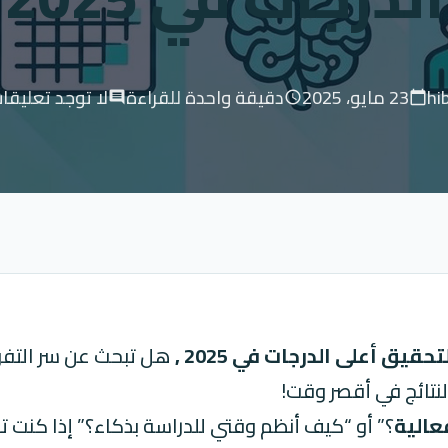
hi
23 مايو، 2025
دقيقة واحدة للقراءة
لا توجد تعليقا
comment
schedule
calendar_today
هل تبحث عن سر التفو
نتائج في أقصر وقت!
عالية
؟” أو “كيف أنظم وقتي للدراسة بذكاء؟” إذا كنت