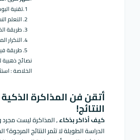
1.تقنية البومودورو (Pomodoro Technique) : إدارة الوقت لتركيز أقوى!
2. التعلم النشط (Active Learning) : تفاعل عميق مع المادة الدراسية!
3. طريقة الخرائط الذهنية (Mind Mapping) : تنظيم الأفكار بصريًا!
4. التكرار المتباعد (Spaced Repetition) : تقنية الحفظ الذكي!
5. طريقة فيمان (Feynman Technique) : شرح بسيط لفهم عميق!
نصائح ذهبية لم
الخلاصة : استث
أتقن فن المذاكرة الذكية 
النتائج!
كيف أذاكر بذكاء
, المذاكرة ليست مجرد 
الدراسة الطويلة لا تثمر النتائج المرجوة