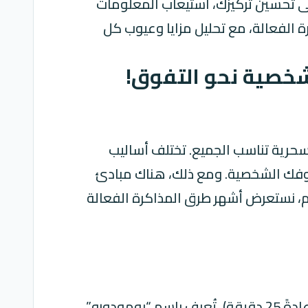
ى تحسين تركيزك، استيعاب المعلومات
 الفعالة، مع تحليل مزايا وعيوب كل
شخصية نحو التفوق!
 سحرية تناسب الجميع. تختلف أساليب
ظروفك الشخصية. ومع ذلك، هناك مبادئ
م، نستعرض أشهر طرق المذاكرة الفعالة
تعتمد طريقة البومودورو على تقسيم وقت المذاكرة إلى فترات عمل مركزة قصيرة (عادةً 25 دقيقة)، تُعرف باسم “بومودورو”،