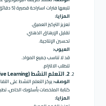
تتبعها فترات استراحة قصيرة (5 دقائق). بعد إكمال أربع دورات من المذاكرة المركزة، تأخذ استراحة أطول (15-30 دقيقة).
المزايا:
تعزيز التركيز العميق.
تقليل الإرهاق الذهني.
تحسين الإنتاجية.
العيوب:
قد لا تناسب جميع المواد.
تتطلب الالتزام.
2. التعلم النشط (Active Learning) : تفاعل عميق مع المادة الدراسية!
الوصف:
يركز التعلم النشط على التفاع
كتابة الملخصات بأسلوبك الخاص، تطبيق
المزايا: