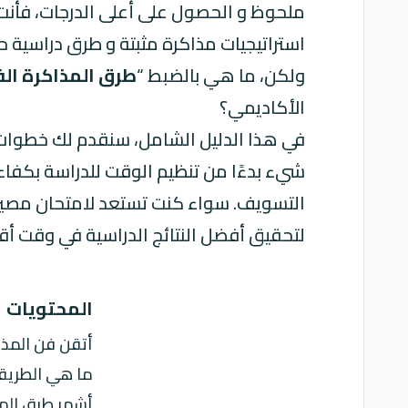
ملحوظ و الحصول على أعلى الدرجات، فأنت 
استراتيجيات مذاكرة مثبتة و طرق دراسية ح
ولكن، ما هي بالضبط “
طرق المذاكرة الف
الأكاديمي؟
في هذا الدليل الشامل، سنقدم لك خطوات ع
شيء بدءًا من تنظيم الوقت للدراسة بكفاءة، م
التسويف. سواء كنت تستعد لامتحان مصيري 
لتحقيق أفضل النتائج الدراسية في وقت أق
المحتويات
أتقن فن المذا
ما هي الطريقة
أشهر طرق المذا