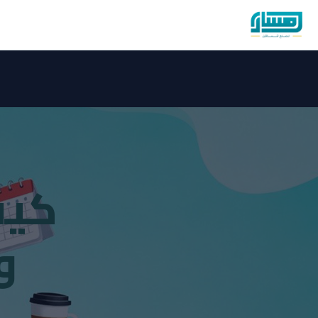
كيف
و