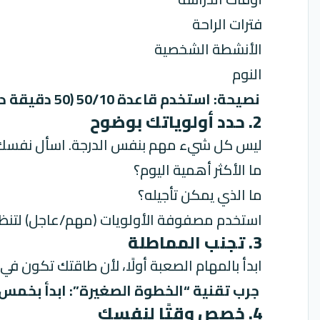
فترات الراحة
الأنشطة الشخصية
النوم
نصيحة: استخدم قاعدة 50/10 (50 دقيقة دراسة + 10 دقائق راحة).
2. حدد أولوياتك بوضوح
ليس كل شيء مهم بنفس الدرجة. اسأل نفسك
ما الأكثر أهمية اليوم؟
ما الذي يمكن تأجيله؟
استخدم مصفوفة الأولويات (مهم/عاجل) لتنظ
3. تجنب المماطلة
ابدأ بالمهام الصعبة أولًا، لأن طاقتك تكون في
جرب تقنية “الخطوة الصغيرة”: ابدأ بخم
4. خصص وقتًا لنفسك