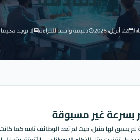
hi
22 أبريل، 2026
دقيقة واحدة للقراءة
لا توجد تعليقا
comment
schedule
calendar_today
ر بسرعة غير مسبوقة
 يسبق لها مثيل، حيث لم تعد الوظائف ثابتة كما كانت
خول تقنيات مثل الذكاء الاصطناعي، الأتمتة، وتحليل الب