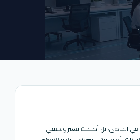
ت
 في الماضي، بل أصبحت تتغير وتختفي
يانات، أصبح من الضروري إعادة التفكير