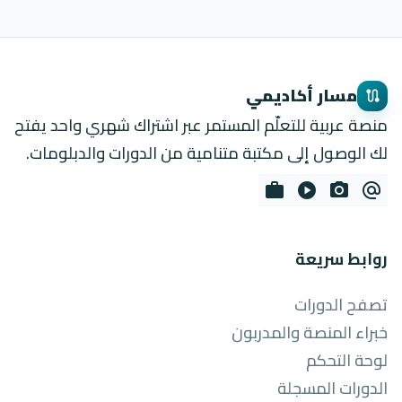
مسار أكاديمي
route
منصة عربية للتعلّم المستمر عبر اشتراك شهري واحد يفتح
لك الوصول إلى مكتبة متنامية من الدورات والدبلومات.
work
play_circle
photo_camera
alternate_email
روابط سريعة
تصفح الدورات
خبراء المنصة والمدربون
لوحة التحكم
الدورات المسجلة