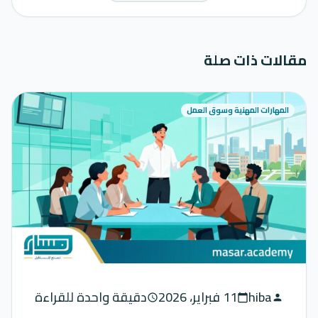
مقالات ذات صلة
المهارات المهنية وسوق العمل
hiba
11 فبراير، 2026
دقيقة واحدة للقراءة
schedule
calendar_today
person